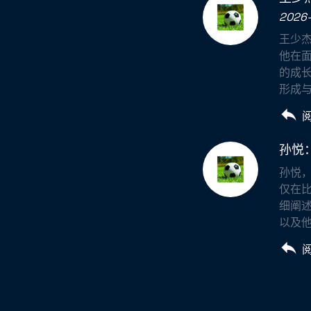
2026-
王少
他在
的成
形成与
孙悦
孙悦
仅在
细阐
以及他