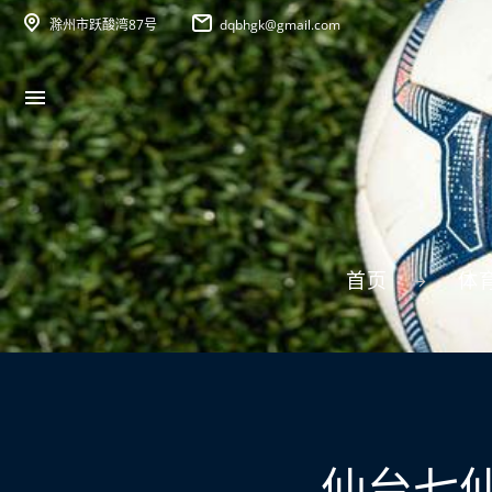
滁州市跃酸湾87号
dqbhgk@gmail.com
首页
体
仙台七