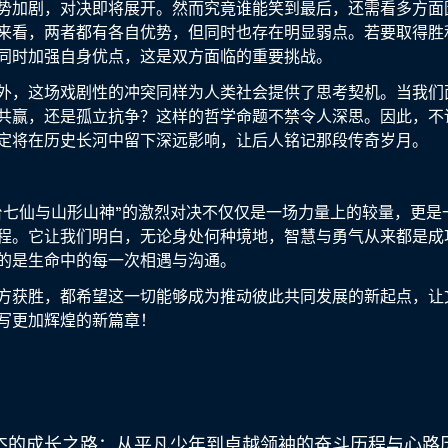
势加剧，对决即将展开。然而究竟谁能笑到最后，还需看多方面
来看，两者都有各自优势，但同时也存在明显弱点。若要取得胜
同时加强自身优点，这是双方面临的重要挑战。
外，这场戏剧性的冲突同样为人类社会提供了思考契机。当我们
共赢，还是孤立抗争？这样的哲学命题不禁令人深思。因此，不
定将在历史长河中留下深远影响，让后人铭记那段传奇岁月。
台七仙与山形山神”的激烈对决不仅仅是一场力量上的较量，更是
程。它让我们明白，无论身处何种境地，智慧与勇气从来都是成
的是生命中的每一次相遇与沟通。
方获胜，都希望这一切能够成为推动彼此共同发展的新起点，让
写更加辉煌的新篇章！
杰的成长之路：从平凡少年到卓越领袖的奋斗历程与心路