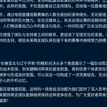
或者客队扳平比分时，全场响起震耳欲聋的欢呼声与呐喊声，让
中。这样的氛围，不仅激励着自己支持球队，还给每一位踢者增
外，通过电视直播观看赛事的人数也是创纪录地增长，无论是线
动所带来的巨大魅力。在社交媒体上，有关这场比赛的话题持续
，人们畅谈着自己心中的看法与观点，一时间形成广泛关注的话
仅增强了球队与支持者之间的联系，更促进了足球文化的发展，
样的支持，相信未来两支球队将在接下来的赛事中继续努力拼搏
“长春亚太与辽宁开新”的精彩对决从多个角度展示了一幅生动而
的战术安排，到关键瞬间带来的紧张刺激，再到优秀个体表现在
情参与形成良好氛围，可以说这一切构成了一次完美结合，无论
于心的不朽记忆。
面还是情感层面，这样的一场竞技活动都为我们提供了深入思考
来期待两支球队能够继续保持这种竞争状态，为广大爱好者带来
篇章！