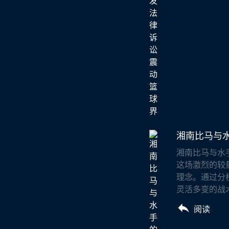
湘南比马与
湘南比马与水
这场激烈的较
理念。通过分
灵活多变的战术
阅读