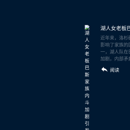
湖人女老板
近年来，洛杉
影响了家族的
一，湖人队在
加剧，内部矛盾
阅读