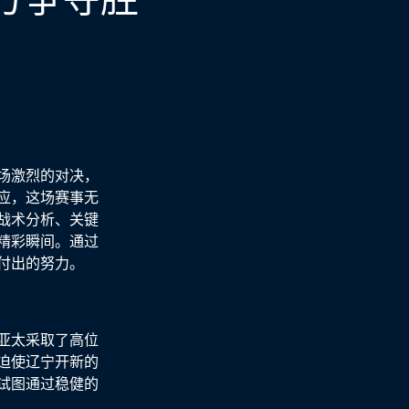
场激烈的对决，
应，这场赛事无
战术分析、关键
精彩瞬间。通过
付出的努力。
亚太采取了高位
迫使辽宁开新的
试图通过稳健的