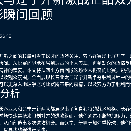
彩瞬间回顾
56:18
开新之间的较量引发了球迷的热烈关注，双方在赛场上展开了一
瞬间。从比赛的战术布局到球员的个人表现，再到观众的热情反
精神的盛宴。本文将从四个方面回顾这场令人振奋的比赛，包括
以及观众氛围，全面展现长春亚太与辽宁开新争夺胜利过程中的
可以更深入地理解这场比赛所带来的震撼，以及双方为了胜利而
术分析
长春亚太和辽宁开新两队都展现出了各自独特的战术风格。长春
前场快速逼抢来限制对方的进攻组织。他们通过不断施加压力，
，从而创造出多次进攻机会。而辽宁开新则更加注重控球，他们
，以寻找破绽进行反击。