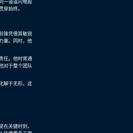
同一道道闪电般
贯穿始终。
前锋凭借其敏锐
力量。同时，他
责任。他时常通
他对于整个团队
化解于无形。这
是在关键时刻，