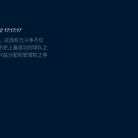
 17:17:17
，这场权力斗争不仅
历史上最成功的球队之
利益分配和管理权之争