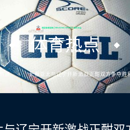
体育热点
热点
长春亚太与辽宁开新激战正酣双方争夺胜
太与辽宁开新激战正酣双