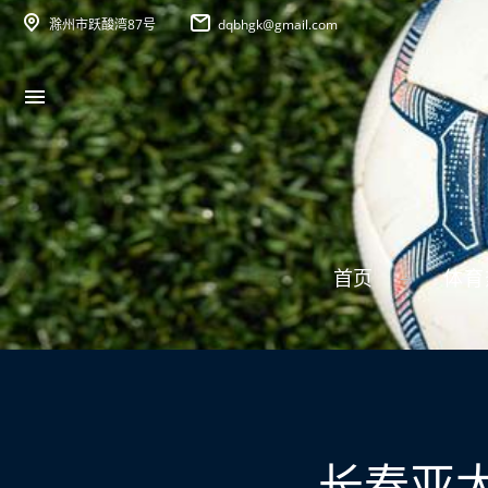
滁州市跃酸湾87号
dqbhgk@gmail.com
首页
体育
长春亚