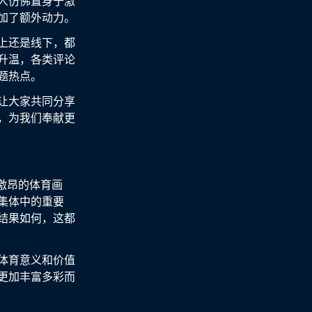
人仿佛置身于激
加了额外动力。
上还是线下，都
升温，各类评论
题热点。
让大家共同分享
，为我们奉献更
激昂的体育画
集体中的重要
结果如何，这都
体育意义和价值
更加丰富多彩而